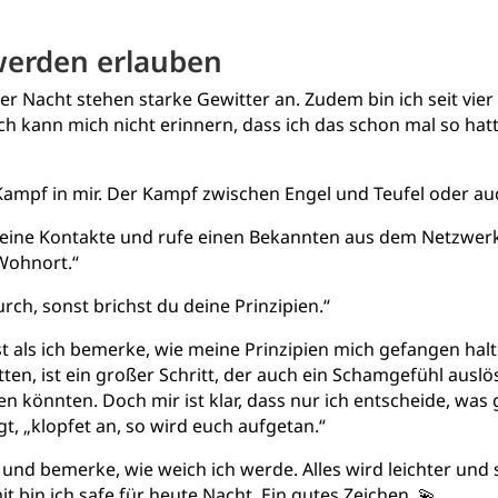
werden erlauben
der Nacht stehen starke Gewitter an. Zudem bin ich seit vie
 Ich kann mich nicht erinnern, dass ich das schon mal so ha
 Kampf in mir. Der Kampf zwischen Engel und Teufel oder a
 deine Kontakte und rufe einen Bekannten aus dem Netzwer
 Wohnort.“
urch, sonst brichst du deine Prinzipien.“
t als ich bemerke, wie meine Prinzipien mich gefangen halt
en, ist ein großer Schritt, der auch ein Schamgefühl auslö
 könnten. Doch mir ist klar, dass nur ich entscheide, was g
gt, „klopfet an, so wird euch aufgetan.“
 und bemerke, wie weich ich werde. Alles wird leichter und 
 bin ich safe für heute Nacht. Ein gutes Zeichen. 💫