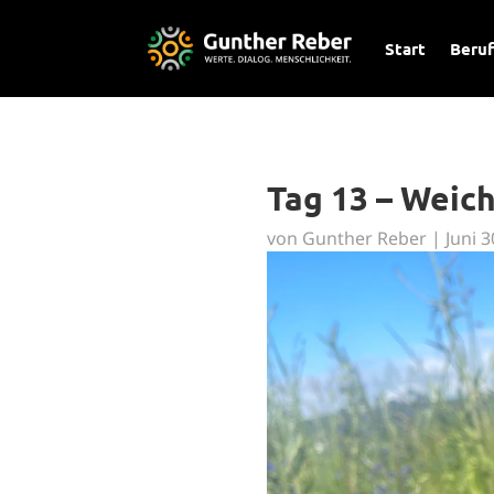
Start
Beruf
Tag 13 – Weic
von
Gunther Reber
|
Juni 3